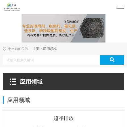
您当前的位置：
主页
>
应用领域
应用领域
应用领域
超净排放