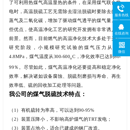
了可利用热煤气高温显热的条件，在采用煤气联合发
电时，高温脱硫工艺无需除去湿法脱硫时要除去的水
服务热线
蒸气及二氧化碳，增加了驱动煤气透平的煤气量。这
些优点，使高温净化工艺的研究开发拥有非常诱人的
在线咨询
前景。然而，目前燃气的高温净化技术大多处于开发
研究阶段，小规模研究试验的煤气压力从0.1-
微信
4.8MPa，煤气温度从300-600
C，净化效率已达到80-
o
99％。尽管如此，煤气高温净化还要提高和稳定净化
效率，解决诸如设备腐蚀、脱硫剂磨损与寿命、再生
效率低、硫的回收加工处理等问题。
我公司的煤气脱硫技术特点：
（1）有机硫转为率高，可以达到90-95%
（2）装置压降小，不影响高炉煤气的TRT发电；
（3）装置占地小，适合已建成的钢厂改造。