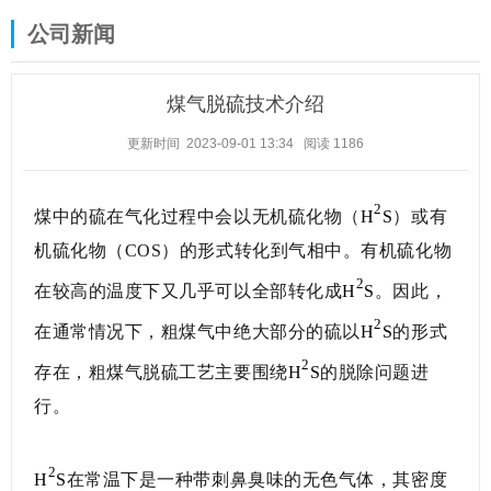
公司新闻
煤气脱硫技术介绍
更新时间 2023-09-01 13:34
阅读
1186
2
煤中的硫在气化过程中会以无机硫化物（
H
S
）或有
机硫化物（COS）的形式转化到气相中。有机硫化物
2
在较高的温度下又几乎可以全部转化成
H
S
。因此，
2
在通常情况下，粗煤气中绝大部分的硫以
H
S
的形式
2
存在，粗煤气脱硫工艺主要围绕
H
S
的脱除问题进
行。
2
H
S
在常温下是一种带刺鼻臭味的无色气体，其密度