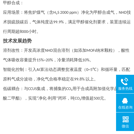
甲醇合成：
应用场景：将焦炉煤气（含
）净化为甲醇合成气，
技
H₂S 2000 ppm
NHD
术脱硫脱碳后，气体纯度达
，满足甲醇催化剂要求，装置连续运
99.9%
行周期超
小时。
8000
技术发展趋势
溶剂改性：开发高浓度
混合溶剂（如添加
纳米颗粒），酸性
NHD
MOFs
气体吸收容量提升
，冷量消耗降低
。
15%~20%
10%
智能化控制：引入
算法动态调整贫液温度（
）和循环量，匹配
AI
0~5℃
原料气成分波动，净化气合格率稳定在
以上。
99.8%
低碳耦合：与
集成，将捕集的
用于合成高附加值化学品（如碳
服务热线
CCUS
CO₂
酸二甲酯），实现
净化
利用
闭环，吨
增值超
元。
“
-
”
CO₂
500
在线咨询
微信