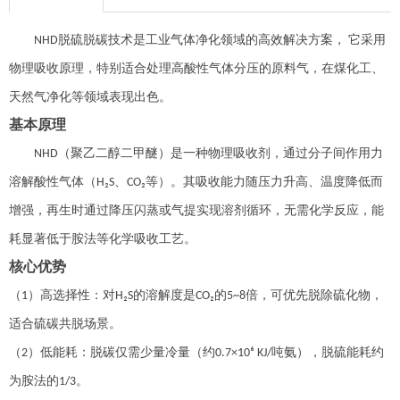
脱硫脱碳技术是工业气体净化领域的高效解决方案
，
它采用
NHD
物理吸收原理，特别适合处理高酸性气体分压的原料气，在煤化工、
天然气净化等领域表现出色。
基本原理
（聚乙二醇二甲醚）是一种物理吸收剂，通过分子间作用力
NHD
溶解酸性气体（
、
等）。其吸收能力随压力升高、温度降低而
H₂S
CO₂
增强，再生时通过降压闪蒸或气提实现溶剂循环，无需化学反应，能
耗显著低于胺法等化学吸收工艺。
核心优势
（
）
高选择性：对
的溶解度是
的
倍，可优先脱除硫化物，
1
H₂S
CO₂
5~8
适合硫碳共脱场景。
（
）
低能耗：脱碳仅需少量冷量（约
吨氨），脱硫能耗约
2
0.7×10⁶ KJ/
为胺法的
。
1/3