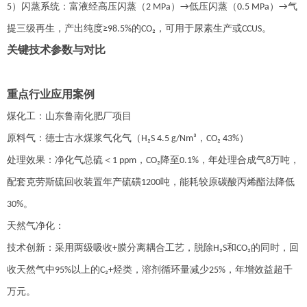
）
闪蒸系统：富液经高压闪蒸（
）
低压闪蒸（
）
气
5
2 MPa
→
0.5 MPa
→
提三级再生，产出纯度
的
，可用于尿素生产或
。
≥98.5%
CO₂
CCUS
关键技术参数与对比
重点行业应用案例
煤化工：山东鲁南化肥厂项目
原料气：德士古水煤浆气化气（
，
）
H₂S 4.5 g/Nm³
CO₂ 43%
处理效果：净化气总硫＜
，
降至
，年处理合成气
万吨，
1 ppm
CO₂
0.1%
8
配套克劳斯硫回收装置年产硫磺
吨，能耗较原碳酸丙烯酯法降低
1200
。
30%
天然气净化：
技术创新：采用两级吸收
膜分离耦合工艺，脱除
和
的同时，回
+
H₂S
CO₂
收天然气中
以上的
烃类，溶剂循环量减少
，年增效益超千
95%
C₂+
25%
万元。