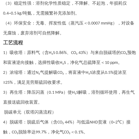
（
）
稳定性强：溶剂化学性质稳定，不降解、不起泡，年损耗仅
3
吨氨，无需频繁补充添加剂。
0.4~0.5 kg/
（
）
环保安全：无毒、挥发性低（蒸汽压＜
），对设备
4
0.0007 mmHg
无腐蚀，废弃溶剂可自然降解。
工艺流程
）
吸收塔：原料气（含
、
）与来自脱碳塔的
预饱
1
H₂S 0.86%
CO₂ 43%
CO₂
和富液逆向接触，选择性吸收
，净化气总硫降至＜
。
H₂S
10 ppm
）
浓缩塔：通过
气提解吸
，将富液中
浓度从
提浓至
2
N₂
CO₂
H₂S
0.5%
，满足克劳斯硫回收要求。
≥25%
）
再生塔：降压闪蒸（
）使
解吸，溶剂循环使用，再生气
3
0.1 MPa
H₂S
直接送硫回收装置。
脱碳单元（双塔闪蒸流程）
）
脱碳塔：脱硫后气体（含
）与低温
贫液（
）接
4
CO₂ 44%
NHD
0~2℃
触，
脱除率达
，净化气
＜
。
CO₂
99.7%
CO₂
0.1%